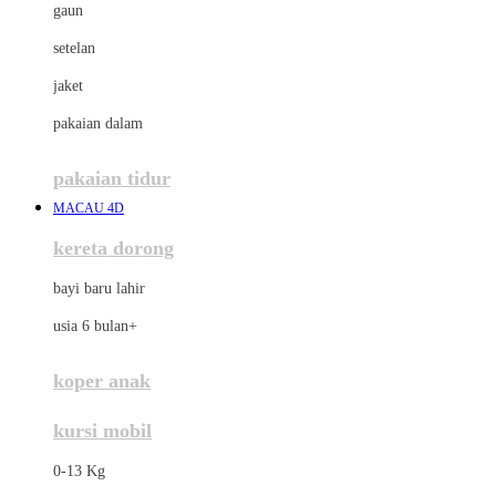
gaun
setelan
jaket
pakaian dalam
pakaian tidur
MACAU 4D
kereta dorong
bayi baru lahir
usia 6 bulan+
koper anak
kursi mobil
0-13 Kg