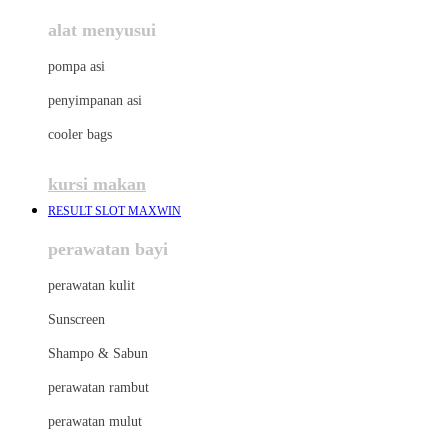
alat menyusui
pompa asi
penyimpanan asi
cooler bags
kursi makan
RESULT SLOT MAXWIN
perawatan bayi
perawatan kulit
Sunscreen
Shampo & Sabun
perawatan rambut
perawatan mulut