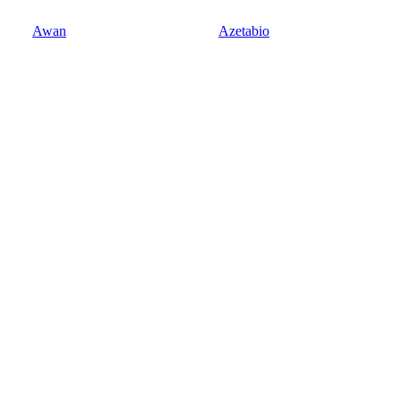
Awan
Azetabio