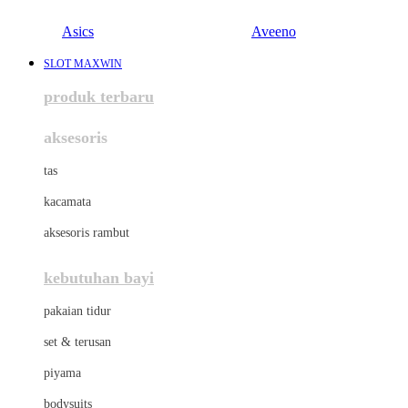
Asics
Aveeno
SLOT MAXWIN
produk terbaru
aksesoris
tas
kacamata
aksesoris rambut
kebutuhan bayi
pakaian tidur
set & terusan
piyama
bodysuits